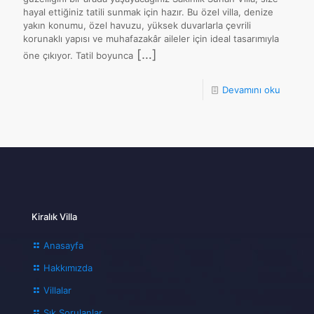
hayal ettiğiniz tatili sunmak için hazır. Bu özel villa, denize
yakın konumu, özel havuzu, yüksek duvarlarla çevrili
korunaklı yapısı ve muhafazakâr aileler için ideal tasarımıyla
[…]
öne çıkıyor. Tatil boyunca
Devamını oku
Kiralık Villa
Anasayfa
Hakkımızda
Villalar
Sık Sorulanlar