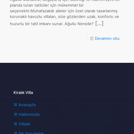
planda tutan tatilciler için mükemmel bir
seçenektir.Muhafazakâr aileler için özel olarak tasarlanmış
korunaklı havuzlu villaları, size gözlerden uzak, konforlu ve
[…]
huzurlu bir tatil imkanı sunar. Ağullu Nerede?
Devamını oku
Kiralık Villa
Anasayfa
Hakkımızda
Villalar
Sık Sorulanlar