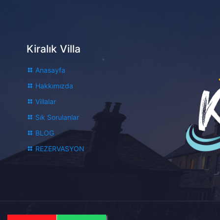
Kiralık Villa
Anasayfa
Hakkımızda
Villalar
Sık Sorulanlar
BLOG
REZERVASYON