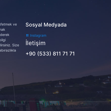
Sosyal Medyada
eşfetmek ve
amak
ederek
Instagram
ilgi
İletişim
irsiniz. Size
bırsızlıkla
+90 (533) 811 71 71