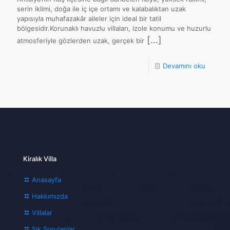
serin iklimi, doğa ile iç içe ortamı ve kalabalıktan uzak
yapısıyla muhafazakâr aileler için ideal bir tatil
bölgesidir.Korunaklı havuzlu villaları, izole konumu ve huzurlu
[…]
atmosferiyle gözlerden uzak, gerçek bir
Devamını oku
Kiralık Villa
Anasayfa
Hakkımızda
Villalar
Sık Sorulanlar