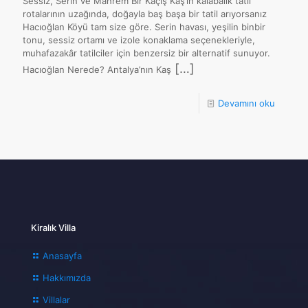
Sessiz, Serin ve Mahrem Bir Kaçış Kaş’ın kalabalık tatil
rotalarının uzağında, doğayla baş başa bir tatil arıyorsanız
Hacıoğlan Köyü tam size göre. Serin havası, yeşilin binbir
tonu, sessiz ortamı ve izole konaklama seçenekleriyle,
muhafazakâr tatilciler için benzersiz bir alternatif sunuyor.
[…]
Hacıoğlan Nerede? Antalya’nın Kaş
Devamını oku
Kiralık Villa
Anasayfa
Hakkımızda
Villalar