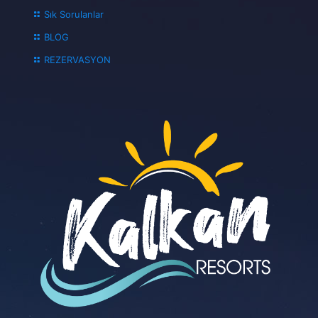
Sık Sorulanlar
BLOG
REZERVASYON