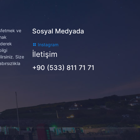
Sosyal Medyada
eşfetmek ve
amak
ederek
Instagram
ilgi
İletişim
irsiniz. Size
bırsızlıkla
+90 (533) 811 71 71