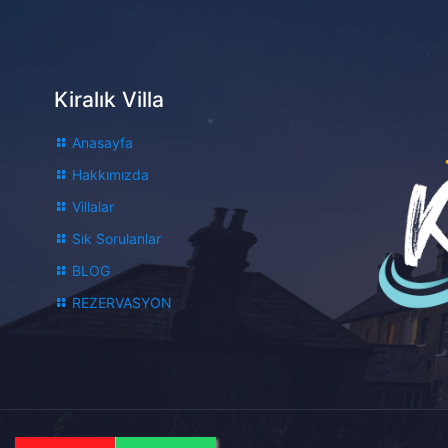
Kiralık Villa
Anasayfa
Hakkımızda
Villalar
Sık Sorulanlar
BLOG
REZERVASYON