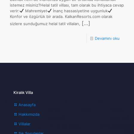
istemez misiniz?Helal tatil villası, tam olarak bu ihtiyaca cevap
verir:
Mahremiyet
İnanç hassasiyetine uygunluk
Konfor ve özgürlük bir arada. KalkanResorts.com olarak
[…]
sizlere sunduğumuz helal tatil villaları,
Devamını oku
Kiralık Villa
Anasayfa
Hakkımızda
Villalar
Sık Sorulanlar